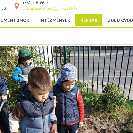
+361-403-6618
ny 3.
gyerekkucko.ovoda@gamesz16.hu
KUMENTUMOK
INTÉZMÉNYEK
KÉPTÁR
ZÖLD ÓVO