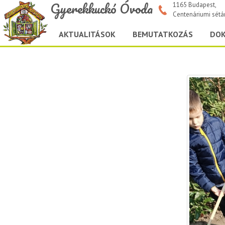
Gyerekkuckó Óvoda
1165 Budapest,
Centenáriumi sétá
AKTUALITÁSOK
BEMUTATKOZÁS
DO