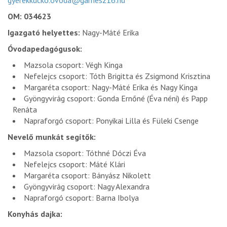
gyerekkucko.ovoda@gamesz16.hu
OM: 034623
Igazgató helyettes:
Nagy-Máté Erika
Óvodapedagógusok:
Mazsola csoport: Végh Kinga
Nefelejcs csoport: Tóth Brigitta és Zsigmond Krisztina
Margaréta csoport: Nagy-Máté Erika és Nagy Kinga
Gyöngyvirág csoport: Gonda Ernőné (Éva néni) és Papp
Renáta
Napraforgó csoport: Ponyikai Lilla és Füleki Csenge
Nevelő munkát segítők:
Mazsola csoport: Tóthné Dóczi Éva
Nefelejcs csoport: Máté Klári
Margaréta csoport: Bányász Nikolett
Gyöngyvirág csoport: Nagy Alexandra
Napraforgó csoport: Barna Ibolya
Konyhás dajka: