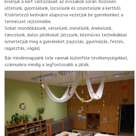
kísérjük a kert változásait az évszakok során. Közösen
ültetünk, gyomlálunk, locsolunk és szüretelünk a kertből.
Kísérletező kedvükre alapozva vezetjük be gyerekeinket a
természet rejtelmeibe.
Sokat mondókázunk, verselünk, mesélünk, énekelünk,
táncolunk, dalos játékokat játszunk, kézműves technikákkal
ismertetjük meg a gyerekeket (rajzolás, gyurmázás, festés,
ragasztás, vágás).
Bár mindennapjaink tele vannak különféle tevékenységekkel,
számunkra mindig a legfontosabb a játék.