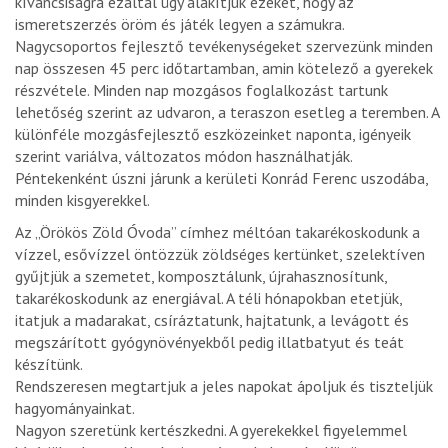
kíváncsiságra ezáltal úgy alakítjuk ezeket, hogy az
ismeretszerzés öröm és játék legyen a számukra.
Nagycsoportos fejlesztő tevékenységeket szervezünk minden
nap összesen 45 perc időtartamban, amin kötelező a gyerekek
részvétele. Minden nap mozgásos foglalkozást tartunk
lehetőség szerint az udvaron, a teraszon esetleg a teremben. A
különféle mozgásfejlesztő eszközeinket naponta, igényeik
szerint variálva, változatos módon használhatják.
Péntekenként úszni járunk a kerületi Konrád Ferenc uszodába,
minden kisgyerekkel.
Az „Örökös Zöld Óvoda” címhez méltóan takarékoskodunk a
vízzel, esővízzel öntözzük zöldséges kertünket, szelektíven
gyűjtjük a szemetet, komposztálunk, újrahasznosítunk,
takarékoskodunk az energiával. A téli hónapokban etetjük,
itatjuk a madarakat, csíráztatunk, hajtatunk, a levágott és
megszárított gyógynövényekből pedig illatbatyut és teát
készítünk.
Rendszeresen megtartjuk a jeles napokat ápoljuk és tiszteljük
hagyományainkat.
Nagyon szeretünk kertészkedni. A gyerekekkel figyelemmel