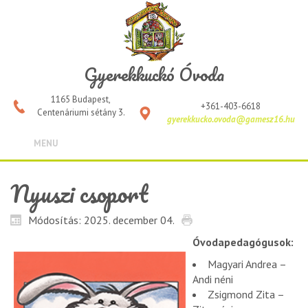
Gyerekkuckó Óvoda
1165 Budapest,
+361-403-6618
Centenáriumi sétány 3.
gyerekkucko.ovoda@gamesz16.hu
MENU
Nyuszi csoport
Módosítás: 2025. december 04.
Óvodapedagógusok:
Magyari Andrea –
Andi néni
Zsigmond Zita –