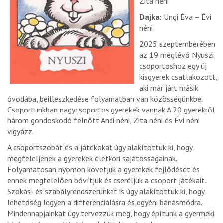
Zita néni
Dajka:
Ungi Éva – Évi
néni
2025 szeptemberében
az 19 meglévő Nyuszi
csoportoshoz egy új
kisgyerek csatlakozott,
aki már járt másik
óvodába, beilleszkedése folyamatban van közösségünkbe.
Csoportunkban nagycsoportos gyerekek vannak A 20 gyerekről
három gondoskodó felnőtt Andi néni, Zita néni és Évi néni
vigyázz.
A csoportszobát és a játékokat úgy alakítottuk ki, hogy
megfeleljenek a gyerekek életkori sajátosságainak.
Folyamatosan nyomon követjük a gyerekek fejlődését és
ennek megfelelően bővítjük és cseréljük a csoport játékait.
Szokás- és szabályrendszerünket is úgy alakítottuk ki, hogy
lehetőség legyen a differenciálásra és egyéni bánásmódra.
Mindennapjainkat úgy tervezzük meg, hogy építünk a gyermeki