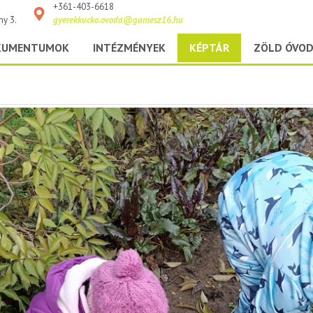
+361-403-6618
ny 3.
gyerekkucko.ovoda@gamesz16.hu
KUMENTUMOK
INTÉZMÉNYEK
KÉPTÁR
ZÖLD ÓVO