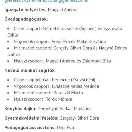
gyerekkucko.herminaovoda@gamesz16.hu
Igazgató helyettes:
Magyari Andrea
Óvodapedagógusok:
Csibe csoport: Németh Józsefné (Ági néni) és Szaniszló
Csilla
Virgoncok csoport: Árvai Éva és Máté Krisztina
Micimackó csoport: Gergely-Bihari Dóra és Nagyné Dénes
Dalma
Nyuszi csoport: Magyari Andrea és Zsigmond Zita
Nevelő munkát segítők:
Csibe csoport: Gáli Ferencné (Zsuzsi néni)
Virgoncok csoport: Juhászné Vadas Melinda
Micimackó csoport: Bereczki Márta
Nyuszi csoport: Török Mónika
Konyhás dajka:
Deményné Farkas Marianna
Gyermekvédelmi felelős:
Gergely- Bihari Dóra
Pedagógiai asszisztens:
Ungi Éva