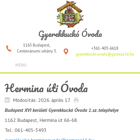
Gyerekkuckó Óvoda
1165 Budapest,
+361-403-6618
Centenáriumi sétány 3.
gyerekkucko.ovoda@gamesz16.hu
MENU
Hermina úti Óvoda
Módosítás: 2026. április 17.
Budapest XVI kerületi Gyerekkuckó Óvoda 1.sz. telephelye
1162 Budapest, Hermina út 66-68.
Tel.: 061-405-3493