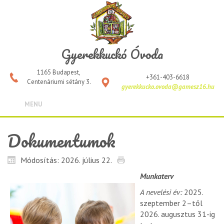
Gyerekkuckó Óvoda
1165 Budapest,
+361-403-6618
Centenáriumi sétány 3.
gyerekkucko.ovoda@gamesz16.hu
MENU
Dokumentumok
Módosítás: 2026. július 22.
Munkaterv
A nevelési év:
2025.
szeptember 2–től
2026. augusztus 31-ig