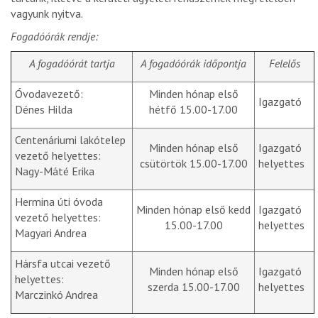
vagyunk nyitva.
Fogadóórák rendje:
A fogadóórát tartja
A fogadóórák időpontja
Felelős
Óvodavezető:
Minden hónap első
Igazgató
Dénes Hilda
hétfő 15.00-17.00
Centenáriumi lakótelep
Minden hónap első
Igazgató
vezető helyettes:
csütörtök 15.00-17.00
helyettes
Nagy-Máté Erika
Hermina úti óvoda
Minden hónap első kedd
Igazgató
vezető helyettes:
15.00-17.00
helyettes
Magyari Andrea
Hársfa utcai vezető
Minden hónap első
Igazgató
helyettes:
szerda 15.00-17.00
helyettes
Marczinkó Andrea