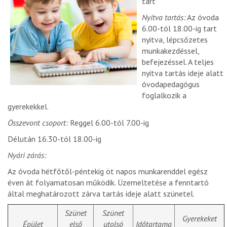
tart
Nyitva tartás:
Az óvoda
6.00-tól 18.00-ig tart
nyitva, lépcsőzetes
munkakezdéssel,
befejezéssel. A teljes
nyitva tartás ideje alatt
óvodapedagógus
foglalkozik a
gyerekekkel.
Összevont csoport:
Reggel 6.00-tól 7.00-ig
Délután 16.30-tól 18.00-ig
Nyári zárás:
Az óvoda hétfőtől-péntekig öt napos munkarenddel egész
éven át folyamatosan működik. Üzemeltetése a fenntartó
által meghatározott zárva tartás ideje alatt szünetel.
Szünet
Szünet
Gyerekeket
Épület
első
utolsó
Időtartama