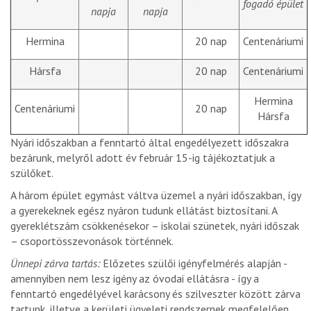
fogadó épület
napja
napja
Hermina
20 nap
Centenáriumi
Hársfa
20 nap
Centenáriumi
Hermina
Centenáriumi
20 nap
Hársfa
Nyári időszakban a fenntartó által engedélyezett időszakra
bezárunk, melyről adott év február 15-ig tájékoztatjuk a
szülőket.
A három épület egymást váltva üzemel a nyári időszakban, így
a gyerekeknek egész nyáron tudunk ellátást biztosítani. A
gyereklétszám csökkenésekor – iskolai szünetek, nyári időszak
– csoportösszevonások történnek.
Ünnepi zárva tartás:
Előzetes szülői igényfelmérés alapján -
amennyiben nem lesz igény az óvodai ellátásra - így a
fenntartó engedélyével karácsony és szilveszter között zárva
tartunk, illetve a kerületi ügyeleti rendszernek megfelelően