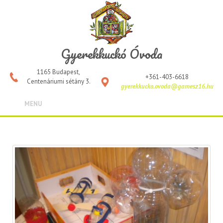
Gyerekkuckó Óvoda
1165 Budapest,
+361-403-6618
Centenáriumi sétány 3.
gyerekkucko.ovoda@gamesz16.hu
MENU