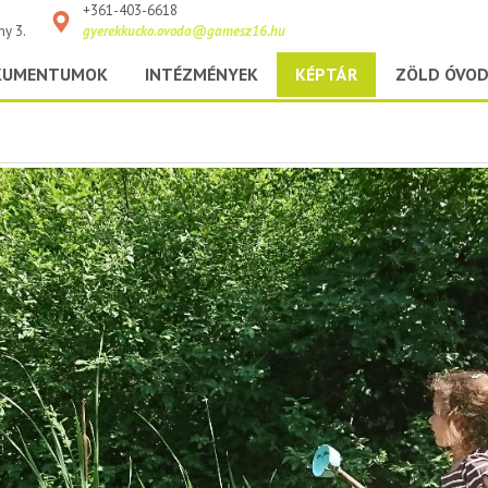
+361-403-6618
ny 3.
gyerekkucko.ovoda@gamesz16.hu
KUMENTUMOK
INTÉZMÉNYEK
KÉPTÁR
ZÖLD ÓVO