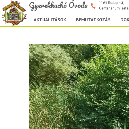
Gyerekkuckó Óvoda
1165 Budapest,
Centenáriumi sétá
AKTUALITÁSOK
BEMUTATKOZÁS
DO