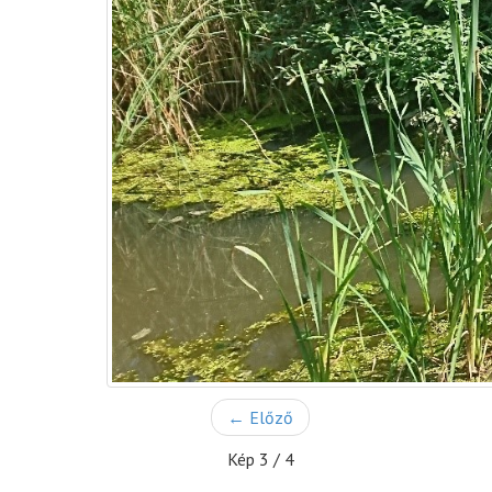
← Előző
Kép 3 / 4