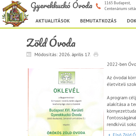
Gyerekkuckó Óvoda
1165 Budapest,
Centenáriumi sétá
AKTUALITÁSOK
BEMUTATKOZÁS
DO
Zöld Óvoda
Módosítás: 2026. április 17.
2022-ben Óvod
Az óvodai kör
életviteli sz
A program cél
alakítása a t
környezettuda
fontosságának
rendkívül sok
+
Első Zöld Ó