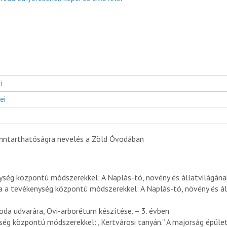
i
ei
nntarthatóságra nevelés a Zöld Óvodában
ység központú módszerekkel: A Naplás-tó, növény és állatvilágána
a a tevékenység központú módszerekkel: A Naplás-tó, növény és ál
da udvarára, Ovi-arborétum készítése. – 3. évben
ég központú módszerekkel: „Kertvárosi tanyán.” A majorság épülete