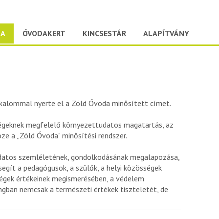
DA
ÓVODAKERT
KINCSESTÁR
ALAPÍTVÁNY
kalommal nyerte el a Zöld Óvoda minősített címet.
sségeknek megfelelő környezettudatos magatartás, az
ze a „Zöld Óvoda" minősítési rendszer.
udatos szemléletének, gondolkodásának megalapozása,
segít a pedagógusok, a szülők, a helyi közösségek
égek értékeinek megismerésében, a védelem
ngban nemcsak a természeti értékek tiszteletét, de