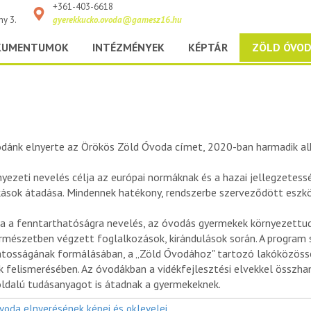
+361-403-6618
ny 3.
gyerekkucko.ovoda@gamesz16.hu
KUMENTUMOK
INTÉZMÉNYEK
KÉPTÁR
ZÖLD ÓVO
ánk elnyerte az Örökös Zöld Óvoda címet, 2020-ban harmadik al
nyezeti nevelés célja az európai normáknak és a hazai jellegzete
okások átadása. Mindennek hatékony, rendszerbe szerveződött eszkö
ja a fenntarthatóságra nevelés, az óvodás gyermekek környezett
ermészetben végzett foglalkozások, kirándulások során. A program 
tosságának formálásában, a „Zöld Óvodához" tartozó lakóközöss
 felismerésében. Az óvodákban a vidékfejlesztési elvekkel összha
oldalú tudásanyagot is átadnak a gyermekeknek.
voda elnyerésének képei és oklevelei