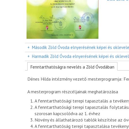
+
Második Zöld Óvoda elnyerésének képei és oklevele
+
Harmadik Zöld Óvoda elnyerésének képei és oklevel
Fenntarthatóságra nevelés a Zöld Óvodában
Dénes Hilda intézmény vezető mesterprogramja: Fe
A mesterprogram részcéljainak meghatározása
A fenntarthatósági terepi tapasztalás a tevéken
A fenntarthatósági terepi tapasztalás folytatás
szorosan kapcsolódva az 1. évhez
Növény és állathatározó tablók készítése az óvo
A fenntarthatóság terepi tapasztalása tevékenys