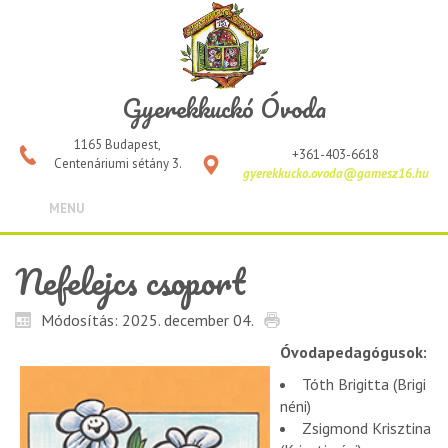
Gyerekkuckó Óvoda
1165 Budapest,
+361-403-6618
Centenáriumi sétány 3.
gyerekkucko.ovoda@gamesz16.hu
MENU
Nefelejcs csoport
Módosítás: 2025. december 04.
Óvodapedagógusok:
Tóth Brigitta (Brigi
néni)
Zsigmond Krisztina