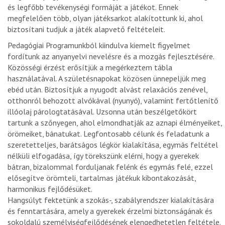
és legfőbb tevékenységi formáját a játékot. Ennek
megfelelően több, olyan játéksarkot alakítottunk ki, ahol
biztosítani tudjuk a játék alapvető feltételeit.
Pedagógiai Programunkból kiindulva kiemelt figyelmet
fordítunk az anyanyelvi nevelésre és a mozgás fejlesztésére.
Közösségi érzést erősítjük a megérkeztem tábla
használatával. A születésnapokat közösen ünnepeljük meg
ebéd után. Biztosítjuk a nyugodt alvást relaxációs zenével,
otthonról behozott alvókával (nyunyó), valamint fertőtlenítő
illóolaj párologtatásával. Uzsonna után beszélgetőkört
tartunk a szőnyegen, ahol elmondhatják az aznapi élményeiket,
örömeiket, bánatukat. Legfontosabb célunk és feladatunk a
szeretetteljes, barátságos légkör kialakítása, egymás feltétel
nélküli elfogadása, így törekszünk elérni, hogy a gyerekek
bátran, bizalommal forduljanak felénk és egymás felé, ezzel
elősegítve örömteli, tartalmas játékuk kibontakozását,
harmonikus fejlődésüket.
Hangsúlyt fektetünk a szokás-, szabályrendszer kialakítására
és fenntartására, amely a gyerekek érzelmi biztonságának és
sokoldalú személyiségfejlődésének elengedhetetlen feltétele.