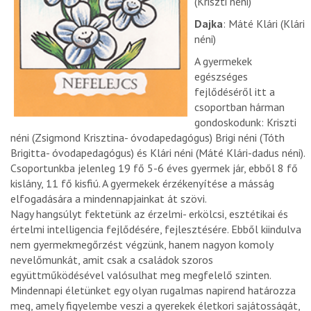
(Kriszti néni)
Dajka
: Máté Klári (Klári
néni)
A gyermekek
egészséges
fejlődéséről itt a
csoportban hárman
gondoskodunk: Kriszti
néni (Zsigmond Krisztina- óvodapedagógus) Brigi néni (Tóth
Brigitta- óvodapedagógus) és Klári néni (Máté Klári-dadus néni).
Csoportunkba jelenleg 19 fő 5-6 éves gyermek jár, ebből 8 fő
kislány, 11 fő kisfiú. A gyermekek érzékenyítése a másság
elfogadására a mindennapjainkat át szövi.
Nagy hangsúlyt fektetünk az érzelmi- erkölcsi, esztétikai és
értelmi intelligencia fejlődésére, fejlesztésére. Ebből kiindulva
nem gyermekmegőrzést végzünk, hanem nagyon komoly
nevelőmunkát, amit csak a családok szoros
együttműködésével valósulhat meg megfelelő szinten.
Mindennapi életünket egy olyan rugalmas napirend határozza
meg, amely figyelembe veszi a gyerekek életkori sajátosságát,