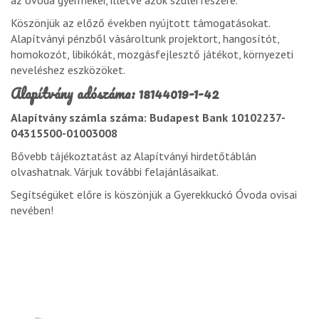
az óvoda gyermekei, illetve azok szülei részére.
Köszönjük az előző években nyújtott támogatásokat.
Alapítványi pénzből vásároltunk projektort, hangosítót,
homokozót, libikókát, mozgásfejlesztő játékot, környezeti
neveléshez eszközöket.
Alapítvány adószáma: 18144019-1-42
Alapítvány számla száma: Budapest Bank 10102237-
04315500-01003008
Bővebb tájékoztatást az Alapítványi hirdetőtáblán
olvashatnak. Várjuk további felajánlásaikat.
Segítségüket előre is köszönjük a Gyerekkuckó Óvoda ovisai
nevében!