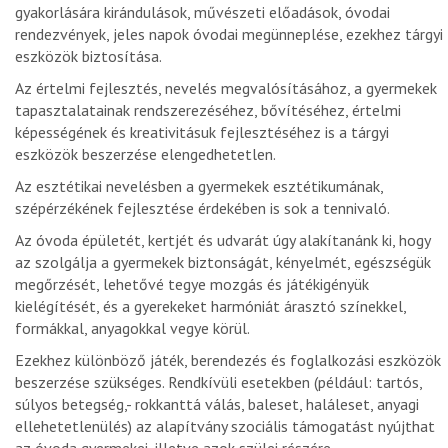
gyakorlására kirándulások, művészeti előadások, óvodai
rendezvények, jeles napok óvodai megünneplése, ezekhez tárgyi
eszközök biztosítása.
Az értelmi fejlesztés, nevelés megvalósításához, a gyermekek
tapasztalatainak rendszerezéséhez, bővítéséhez, értelmi
képességének és kreativitásuk fejlesztéséhez is a tárgyi
eszközök beszerzése elengedhetetlen.
Az esztétikai nevelésben a gyermekek esztétikumának,
szépérzékének fejlesztése érdekében is sok a tennivaló.
Az óvoda épületét, kertjét és udvarát úgy alakítanánk ki, hogy
az szolgálja a gyermekek biztonságát, kényelmét, egészségük
megőrzését, lehetővé tegye mozgás és játékigényük
kielégítését, és a gyerekeket harmóniát árasztó színekkel,
formákkal, anyagokkal vegye körül.
Ezekhez különböző játék, berendezés és foglalkozási eszközök
beszerzése szükséges. Rendkívüli esetekben (például: tartós,
súlyos betegség,- rokkanttá válás, baleset, haláleset, anyagi
ellehetetlenülés) az alapítvány szociális támogatást nyújthat