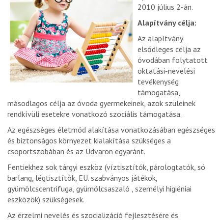
2010 július 2-án.
Alapítvány célja:
Az alapítvány
elsődleges célja az
óvodában folytatott
oktatási-nevelési
tevékenység
támogatása,
másodlagos célja az óvoda gyermekeinek, azok szüleinek
rendkívüli esetekre vonatkozó szociális támogatása.
Az egészséges életmód alakítása vonatkozásában egészséges
és biztonságos környezet kialakítása szükséges a
csoportszobában és az Udvaron egyaránt.
Fentiekhez sok tárgyi eszköz (víztisztítók, párologtatók, só
barlang, légtisztítók, EU. szabványos játékok,
gyümölcscentrifuga, gyümölcsaszaló , személyi higiéniai
eszközök) szükségesek.
Az érzelmi nevelés és szocializáció fejlesztésére és