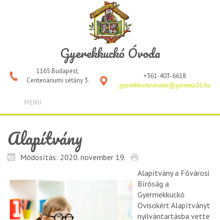
Gyerekkuckó Óvoda
1165 Budapest,
+361-403-6618
Centenáriumi sétány 3.
gyerekkucko.ovoda@gamesz16.hu
MENU
Alapítvány
Módosítás: 2020. november 19.
Alapítvány a Fővárosi
Bíróság a
Gyermekkuckó
Ovisokért Alapítványt
nyilvántartásba vette