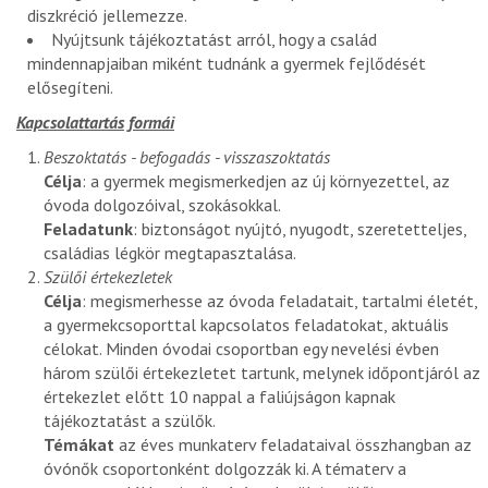
diszkréció jellemezze.
Nyújtsunk tájékoztatást arról, hogy a család
mindennapjaiban miként tudnánk a gyermek fejlődését
elősegíteni.
Kapcsolattartás formái
Beszoktatás - befogadás - visszaszoktatás
Célja
: a gyermek megismerkedjen az új környezettel, az
óvoda dolgozóival, szokásokkal.
Feladatunk
: biztonságot nyújtó, nyugodt, szeretetteljes,
családias légkör megtapasztalása.
Szülői értekezletek
Célja
: megismerhesse az óvoda feladatait, tartalmi életét,
a gyermekcsoporttal kapcsolatos feladatokat, aktuális
célokat. Minden óvodai csoportban egy nevelési évben
három szülői értekezletet tartunk, melynek időpontjáról az
értekezlet előtt 10 nappal a faliújságon kapnak
tájékoztatást a szülők.
Témákat
az éves munkaterv feladataival összhangban az
óvónők csoportonként dolgozzák ki. A tématerv a