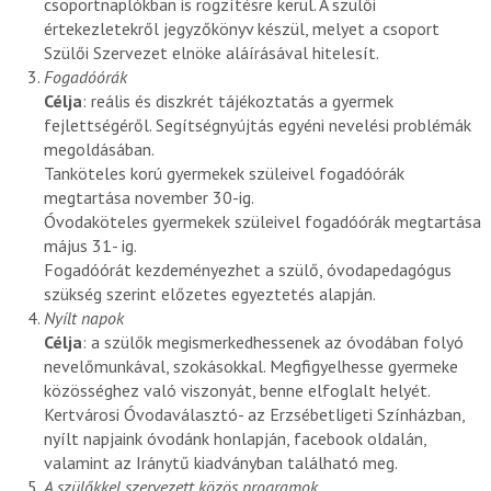
csoportnaplókban is rögzítésre kerül. A szülői
értekezletekről jegyzőkönyv készül, melyet a csoport
Szülői Szervezet elnöke aláírásával hitelesít.
Fogadóórák
Célja
: reális és diszkrét tájékoztatás a gyermek
fejlettségéről. Segítségnyújtás egyéni nevelési problémák
megoldásában.
Tanköteles korú gyermekek szüleivel fogadóórák
megtartása november 30-ig.
Óvodaköteles gyermekek szüleivel fogadóórák megtartása
május 31- ig.
Fogadóórát kezdeményezhet a szülő, óvodapedagógus
szükség szerint előzetes egyeztetés alapján.
Nyílt napok
Célja
: a szülők megismerkedhessenek az óvodában folyó
nevelőmunkával, szokásokkal. Megfigyelhesse gyermeke
közösséghez való viszonyát, benne elfoglalt helyét.
Kertvárosi Óvodaválasztó- az Erzsébetligeti Színházban,
nyílt napjaink óvodánk honlapján, facebook oldalán,
valamint az Iránytű kiadványban található meg.
A
szülőkkel szervezett közös programok