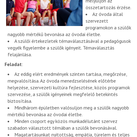
mélyüljön az
összetartozás érzése.
Az óvoda által
szervezett
programokon a szülők
nagyobb mértékű bevonása az óvodai életbe.
A szülői értekezletek témaválasztásával a pedagógusok
vegyék figyelembe a szülők igényeit. Témaválasztás
felajánlása.
Feladat
:
Az eddig elért eredmények szinten tartása, megőrzése,
megvalósítása. Az óvoda menedzselésének előtérbe
helyezése, szervezeti kultúra fejlesztése, közös programok
szervezése, a szülők igényeinek megfelelő betekintés
biztosítása.
Mindhárom épületben valósuljon meg a szülők nagyobb
mértékű bevonása az óvodai életbe.
Minden csoport egy közös munkadélutánt szervez
szabadon választott témában a szülők bevonásával.
Magatartásunkat nyitottság, empátia, türelem és teljes