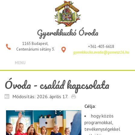
Gyerekkuckó Óvoda
1165 Budapest,
+361-403-6618
Centenáriumi sétány 3.
gyerekkucko.ovoda@gamesz16.hu
MENU
Óvoda - család kapcsolata
Módosítás: 2026. április 17.
Célja
:
hogy közös
programokkal,
tevékenységekkel