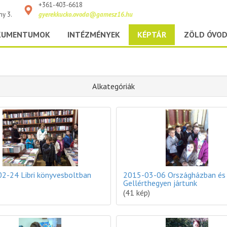
+361-403-6618
ny 3.
gyerekkucko.ovoda@gamesz16.hu
KUMENTUMOK
INTÉZMÉNYEK
KÉPTÁR
ZÖLD ÓVO
Alkategóriák
2-24 Libri könyvesboltban
2015-03-06 Országházban és
Gellérthegyen jártunk
(41 kép)