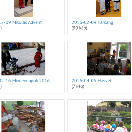
2-09 Mikulás Advent
2016-02-09 Farsang
)
(39 kép)
02-16 Mindennapok 2016
2016-04-05 Húsvét
)
(7 kép)