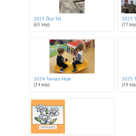
2023 Ősz-Tél
2023 
(65 kép)
(77 kép
2024 Tavasz-Nyár
2025 T
(34 kép)
(39 kép