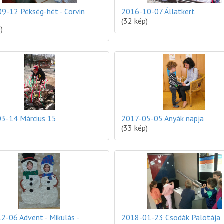
9-12 Pékség-hét - Corvin
2016-10-07 Állatkert
e
(32 kép)
)
3-14 Március 15
2017-05-05 Anyák napja
(33 kép)
2-06 Advent - Mikulás -
2018-01-23 Csodák Palotája