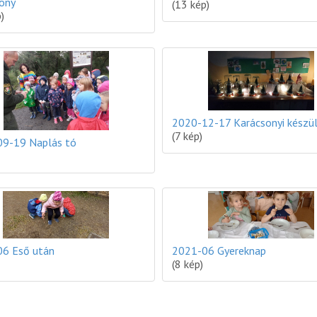
ony
(13 kép)
)
2020-12-17 Karácsonyi készü
(7 kép)
9-19 Naplás tó
6 Eső után
2021-06 Gyereknap
(8 kép)