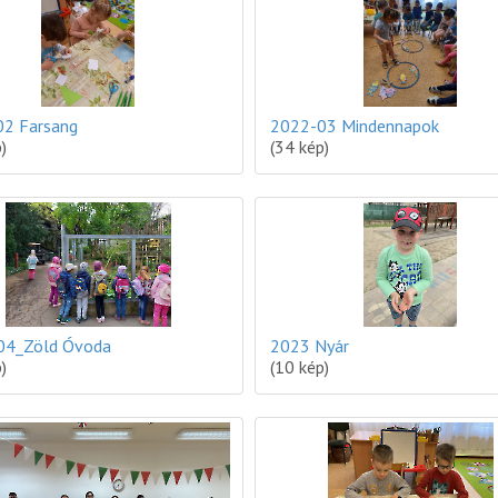
2 Farsang
2022-03 Mindennapok
)
(34 kép)
04_Zöld Óvoda
2023 Nyár
)
(10 kép)