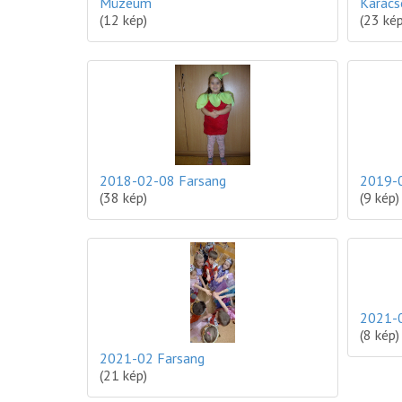
Múzeum
Karács
(12 kép)
(23 kép
2018-02-08 Farsang
2019-0
(38 kép)
(9 kép)
2021-0
(8 kép)
2021-02 Farsang
(21 kép)