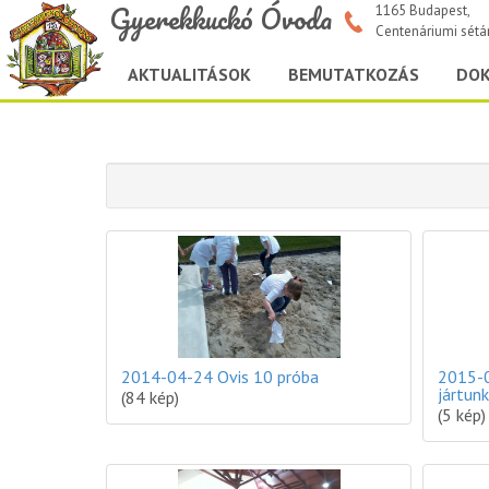
Gyerekkuckó Óvoda
1165 Budapest,
Centenáriumi sétá
AKTUALITÁSOK
BEMUTATKOZÁS
DO
2014-04-24 Ovis 10 próba
2015-0
jártunk
(84 kép)
(5 kép)