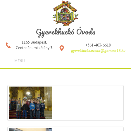
Gyerekkuckó Óvoda
1165 Budapest,
+361-403-6618
Centenáriumi sétány 3.
gyerekkucko.ovoda@gamesz16.hu
MENU