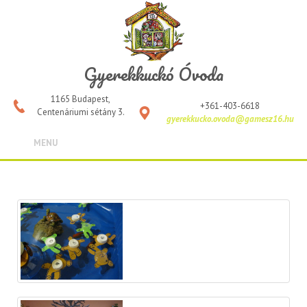
Gyerekkuckó Óvoda
1165 Budapest,
+361-403-6618
Centenáriumi sétány 3.
gyerekkucko.ovoda@gamesz16.hu
MENU