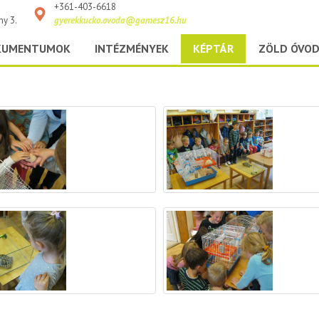
+361-403-6618
ny 3.
gyerekkucko.ovoda@gamesz16.hu
KUMENTUMOK
INTÉZMÉNYEK
KÉPTÁR
ZÖLD ÓVO