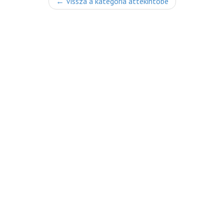
← Vissza a kategória áttekintőbe