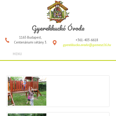
Gyerekkuckó Óvoda
1165 Budapest,
+361-403-6618
Centenáriumi sétány 3.
gyerekkucko.ovoda@gamesz16.hu
MENU