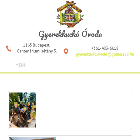
Gyerekkuckó Óvoda
1165 Budapest,
+361-403-6618
Centenáriumi sétány 3.
gyerekkucko.ovoda@gamesz16.hu
MENU