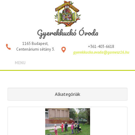
Gyerekkuckó Óvoda
1165 Budapest,
+361-403-6618
Centenáriumi sétány 3.
gyerekkucko.ovoda@gamesz16.hu
MENU
Alkategóriák