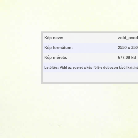
Kép neve:
zold_ovod
Kép formátum:
2550 x 350
Kép mérete:
677.08 kB
Letöltés: Vidd az egeret a kép fölé e dobozon kívül katti