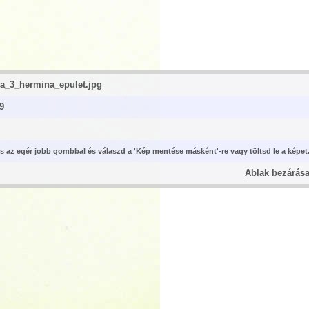
a_3_hermina_epulet.jpg
9
nts az egér jobb gombbal és válaszd a 'Kép mentése másként'-re vagy töltsd le a képet
Ablak bezárás